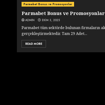
Parmabet Bonus ve Promosyonlar
Parmabet Bonus ve Promosyonlar
ADMIN
EKIM 3, 2025
Parmabet tüm sektörde bulunan firmaların aks
gerçekleştirmektedir. Tam 29 Adet...
READ MORE