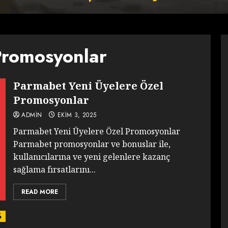
Promosyonlar
Parmabet Yeni Üyelere Özel
Promosyonlar
ADMIN
EKIM 3, 2025
Parmabet Yeni Üyelere Özel Promosyonlar
Parmabet promosyonlar ve bonuslar ile,
kullanıcılarına ve yeni gelenlere kazanç
sağlama fırsatlarını...
READ MORE