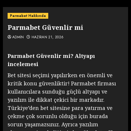
Parmabet Hakkında
Parmabet Güvenlir mi
ADMIN
HAZIRAN 21, 2026
Parmabet Güvenlir mi? Altyapı
incelemesi
Bet sitesi seçimi yapılırken en önemli ve
kritik konu güvenliktir! Parmabet firması
kullanıcılara sunduğu güçlü altyapı ve
yazılım ile dikkat çekici bir markadır.
Türkiye’den bet sitesine para yatırma ve
çekme çok sorunlu olduğu için burada
sorun yaşamazsınız. Ayrıca yazılım