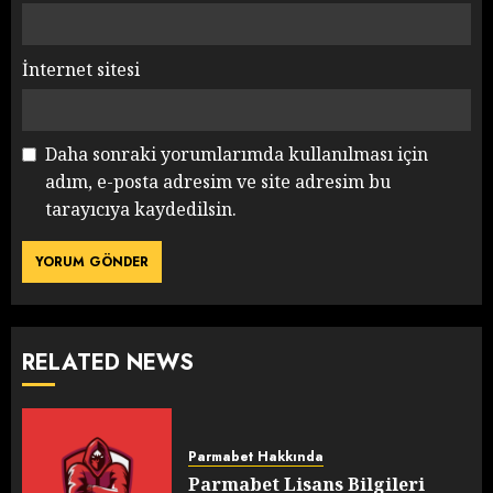
İnternet sitesi
Daha sonraki yorumlarımda kullanılması için
adım, e-posta adresim ve site adresim bu
tarayıcıya kaydedilsin.
RELATED NEWS
Parmabet Hakkında
Parmabet Lisans Bilgileri