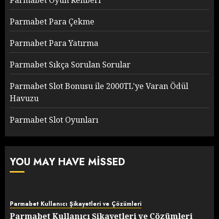
Parmabet Oyun Rehberi
Parmabet Para Çekme
Parmabet Para Yatırma
Parmabet Sıkça Sorulan Sorular
Parmabet Slot Bonusu ile 2000TL'ye Varan Ödül
Havuzu
Parmabet Slot Oyunları
YOU MAY HAVE MISSED
Parmabet Kullanıcı Şikayetleri ve Çözümleri
Parmabet Kullanıcı Şikayetleri ve Çözümleri